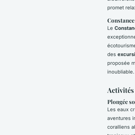
promet relax
Constance 
Le
Constan
exceptionn
écotourisme
des
excurs
proposée m
inoubliable.
Activités
Plongée so
Les eaux cr
aventures i
coralliens a