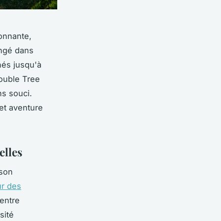
tonnante,
ongé dans
nés jusqu'à
Double Tree
ns souci.
 et aventure
elles
 son
r des
entre
sité