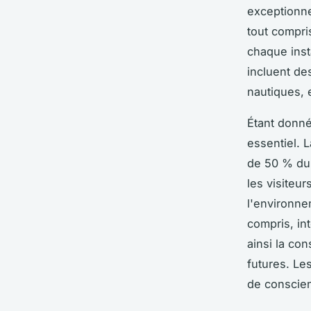
exceptionne
tout compri
chaque inst
incluent de
nautiques, 
Étant donné
essentiel. 
de 50 % du 
les visiteu
l'environne
compris, in
ainsi la co
futures. Le
de conscie