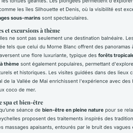
t les tortues géantes. Les plongées permettent d'explorer
mme les îles Silhouette et Denis, où la visibilité est exc
ages sous-marins
sont spectaculaires.
 et excursions à thème
les ne sont pas seulement une destination balnéaire. Les
e tels que celui du Morne Blanc offrent des panoramas 
traversent une flore luxuriante, typique des
forêts tropical
 à thème
sont également populaires, permettant d'explor
turels et historiques. Les visites guidées dans des lieux
al de la Vallée de Mai enrichissent l'expérience avec des 
ux coco de mer.
e spa et bien-être
 qu’une séance de
bien-être en pleine nature
pour se rela
ychelles proposent des traitements inspirés des tradition
s massages apaisants, entourés par le bruit des vagues 