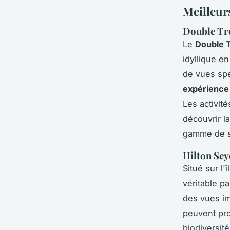
Meilleur
Double Tre
Le
Double T
idyllique e
de vues spe
expérience 
Les activité
découvrir l
gamme de s
Hilton Sey
Situé sur l'
véritable p
des vues im
peuvent pro
biodiversit