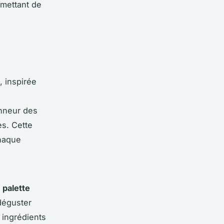
mettant de
, inspirée
onneur des
es. Cette
haque
e
palette
déguster
 ingrédients