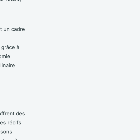
t un cadre
 grâce à
omie
inaire
offrent des
es récifs
ssons