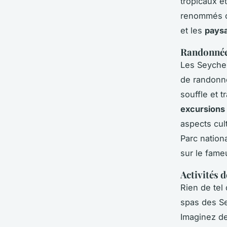
tropicaux e
renommés co
et les
pays
Randonnées
Les Seychel
de randonné
souffle et 
excursions
aspects cul
Parc nation
sur le fame
Activités d
Rien de tel
spas des Se
Imaginez de