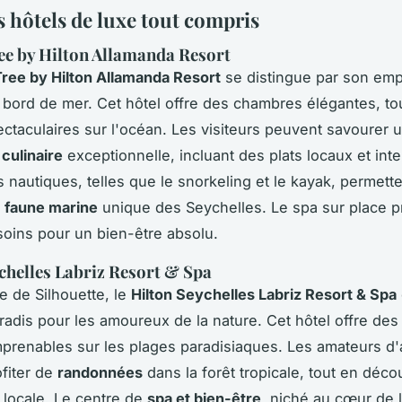
s hôtels de luxe tout compris
e by Hilton Allamanda Resort
ree by Hilton Allamanda Resort
se distingue par son em
n bord de mer. Cet hôtel offre des chambres élégantes, t
ctaculaires sur l'océan. Les visiteurs peuvent savourer 
culinaire
exceptionnelle, incluant des plats locaux et int
s nautiques, telles que le snorkeling et le kayak, permett
a
faune marine
unique des Seychelles. Le spa sur place 
oins pour un bien-être absolu.
chelles Labriz Resort & Spa
île de Silhouette, le
Hilton Seychelles Labriz Resort & Spa
aradis pour les amoureux de la nature. Cet hôtel offre des 
prenables sur les plages paradisiaques. Les amateurs d
fiter de
randonnées
dans la forêt tropicale, tout en déco
é locale. Le centre de
spa et bien-être
, niché au cœur de l