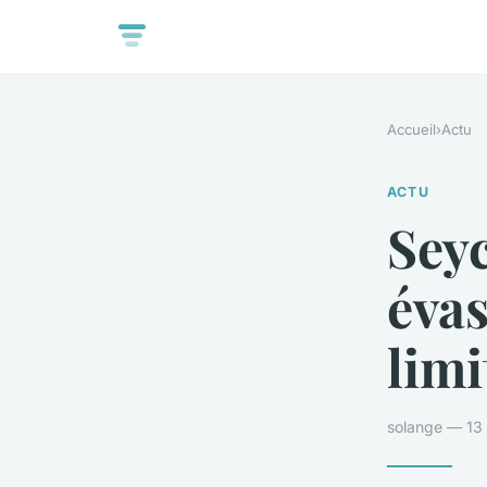
Accueil
›
Actu
ACTU
Seyc
évas
limi
solange — 13 