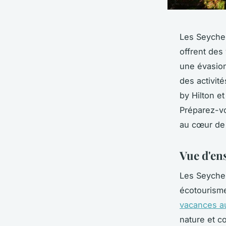
Les Seychel
offrent des
une évasion
des activit
by Hilton e
Préparez-vo
au cœur de 
Vue d'en
Les Seychel
écotourisme
vacances a
nature et co