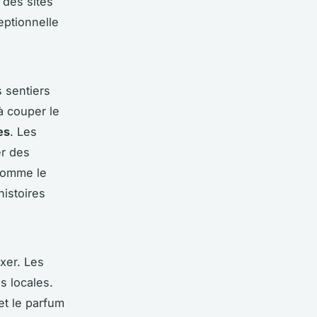
 des sites
eptionnelle
 sentiers
à couper le
es
. Les
er des
 comme le
histoires
xer. Les
s locales.
et le parfum