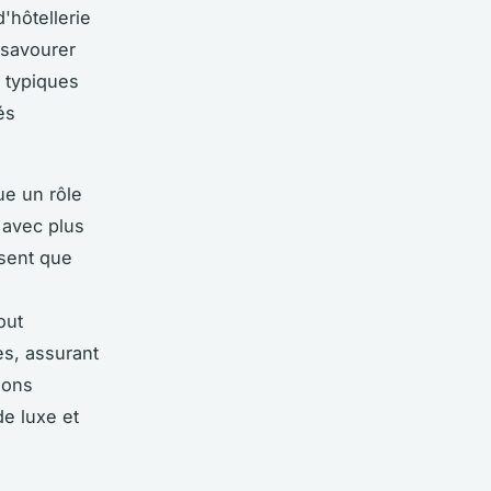
'hôtellerie
 savourer
 typiques
és
ue un rôle
 avec plus
ssent que
out
es, assurant
ions
de luxe et