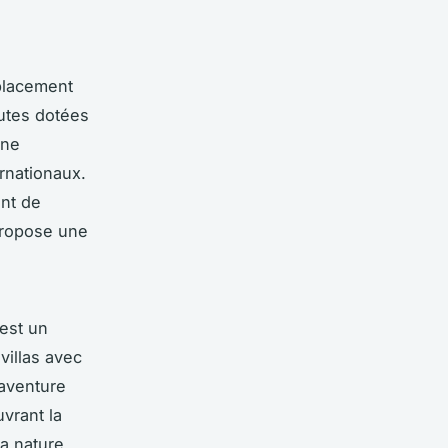
placement
outes dotées
une
ernationaux.
ent de
propose une
est un
villas avec
'aventure
uvrant la
a nature,