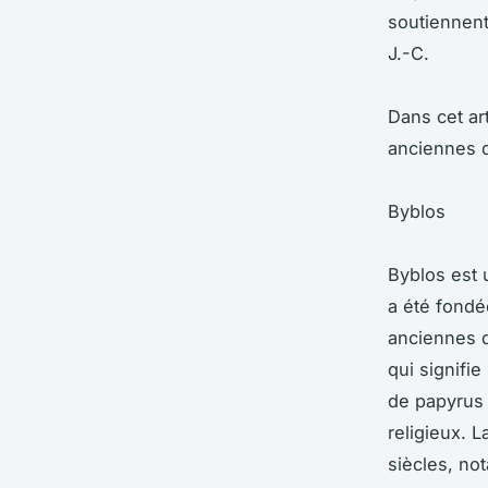
soutiennent
J.-C.
Dans cet ar
anciennes d
Byblos
Byblos est u
a été fondée
anciennes d
qui signifi
de papyrus 
religieux. L
siècles, no