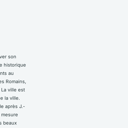
rver son
e historique
ants au
 les Romains,
La ville est
la ville.
le après J.-
Il mesure
us beaux