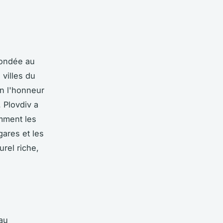
 fondée au
 villes du
en l'honneur
. Plovdiv a
amment les
gares et les
urel riche,
 au