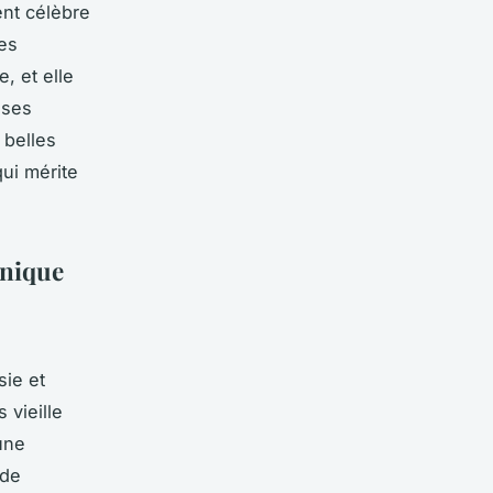
ent célèbre
ues
, et elle
uses
 belles
qui mérite
 unique
sie et
 vieille
une
 de