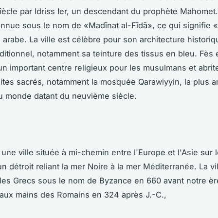
ècle par Idriss Ier, un descendant du prophète Mahomet. 
onnue sous le nom de «Madīnat al-Fīdā», ce qui signifie «v
 arabe. La ville est célèbre pour son architecture historiq
aditionnel, notamment sa teinture des tissus en bleu. Fès 
n important centre religieux pour les musulmans et abrit
tes sacrés, notamment la mosquée Qarawiyyin, la plus 
 monde datant du neuvième siècle.
 une ville située à mi-chemin entre l'Europe et l'Asie sur 
 détroit reliant la mer Noire à la mer Méditerranée. La vil
les Grecs sous le nom de Byzance en 660 avant notre ère.
aux mains des Romains en 324 après J.-C.,