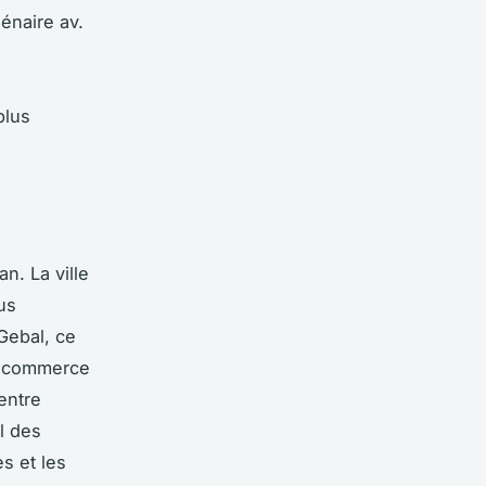
énaire av.
plus
n. La ville
us
Gebal, ce
on commerce
entre
l des
s et les