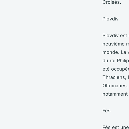
Croisés.
Plovdiv
Plovdiv est 
neuvième mil
monde. La v
du roi Phili
été occupée
Thraciens, 
Ottomanes. 
notamment 
Fès
Fès est une