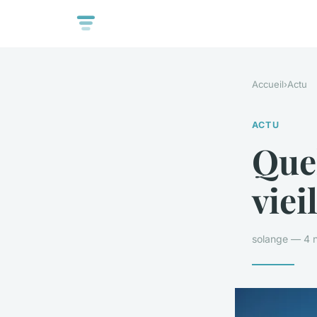
Accueil
›
Actu
ACTU
Quel
viei
solange — 4 