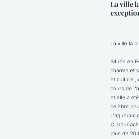
La ville 
exceptio
La ville la 
Située en E
charme et s
et culturel
cours de l'h
et elle a é
célèbre pou
L'aqueduc d
C. pour ach
plus de 20 