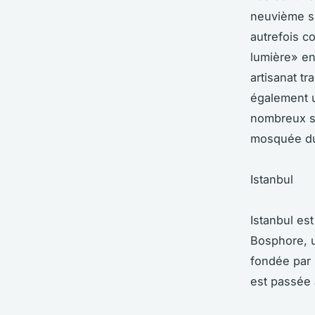
neuvième si
autrefois c
lumière» en
artisanat tr
également u
nombreux si
mosquée du
Istanbul
Istanbul est
Bosphore, un
fondée par 
est passée 