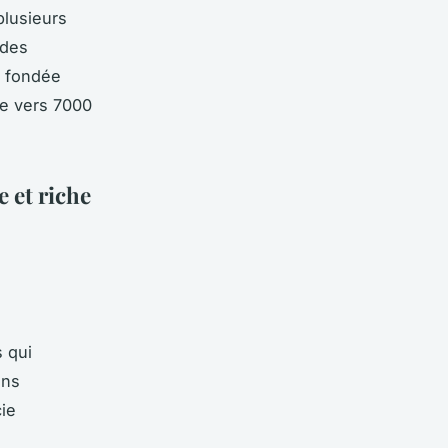
plusieurs
 des
é fondée
tée vers 7000
e et riche
s qui
ens
cie