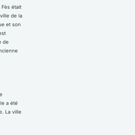
Fès était
ille de la
ue et son
est
e de
ancienne
le
le a été
 La ville