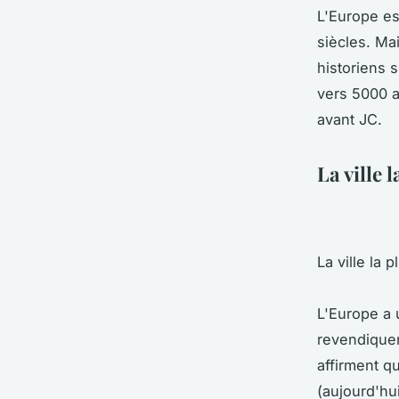
L'Europe est
siècles. Mai
historiens 
vers 5000 av
avant JC.
La ville 
La ville la 
L'Europe a u
revendiquent
affirment q
(aujourd'hu