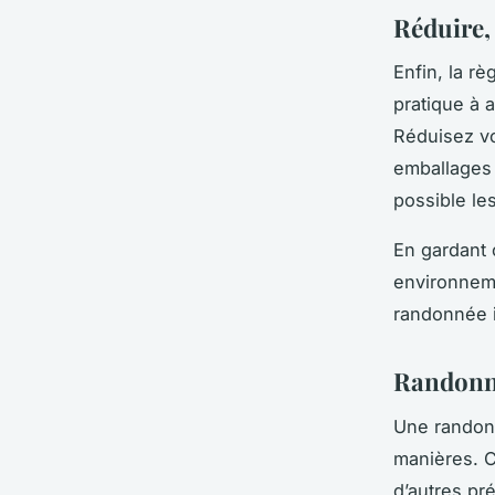
Réduire, 
Enfin, la rè
pratique à 
Réduisez vos
emballages i
possible les
En gardant 
environne
randonnée i
Randonner
Une randon
manières. C
d’autres pré