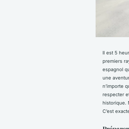
Il est 5 he
premiers ra
espagnol qu
une aventur
n’importe q
respecter e
historique. 
C’est exact
Préparer