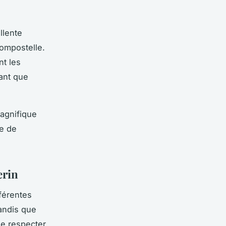
ellente
ompostelle
.
nt les
tant que
magnifique
ce de
erin
férentes
tandis que
 de respecter