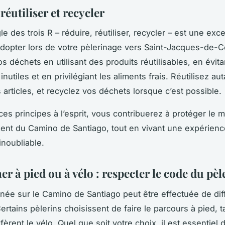
réutiliser et recycler
gle des trois R – réduire, réutiliser, recycler – est une exc
adopter lors de votre
pèlerinage
vers
Saint-Jacques-de-C
 déchets en utilisant des produits réutilisables, en évita
nutiles et en privilégiant les aliments frais. Réutilisez au
 articles, et recyclez vos déchets lorsque c’est possible.
ces principes à l’esprit, vous contribuerez à protéger le 
ment du
Camino de Santiago
, tout en vivant une expérien
noubliable.
 à pied ou à vélo : respecter le code du pèl
née sur le
Camino de Santiago
peut être effectuée de dif
ertains pèlerins choisissent de faire le parcours à pied, 
fèrent le vélo. Quel que soit votre choix, il est essentiel