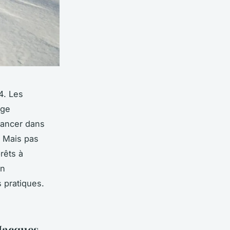
4. Les
age
lancer dans
. Mais pas
rêts à
in
s pratiques.
-Jacques-