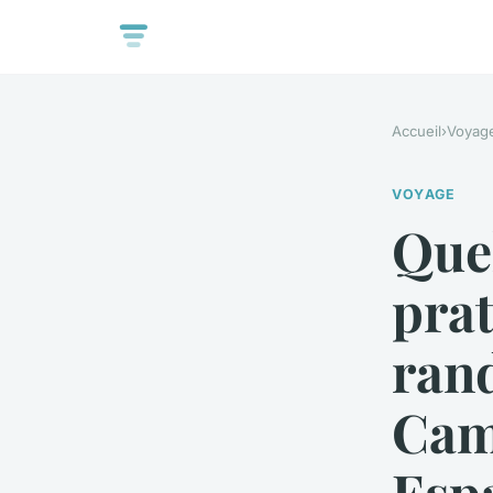
Accueil
›
Voyag
VOYAGE
Quel
pra
rand
Cam
Esp