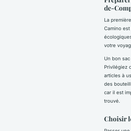
de-Comp
La première
Camino
est 
écologiques
votre voyag
Un bon
sac
Privilégiez 
articles à 
des bouteil
car il est i
trouvé.
Choisir 
Passer une 