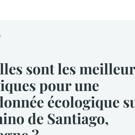
e
les sont les meilleu
tiques pour une
onnée écologique su
ino de Santiago,
agne ?