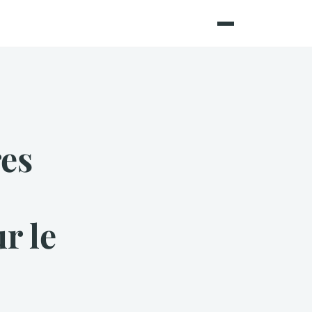
res
r le