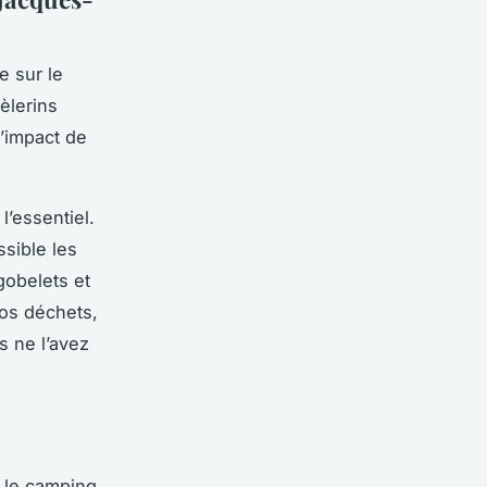
e sur le
èlerins
l’impact de
l’essentiel.
ssible les
gobelets et
vos déchets,
 ne l’avez
 le
camping