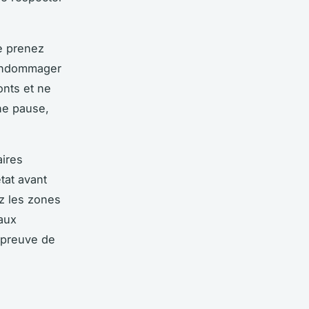
Ne prenez
t endommager
onts et ne
ne pause,
aires
tat avant
ez les zones
 aux
 preuve de