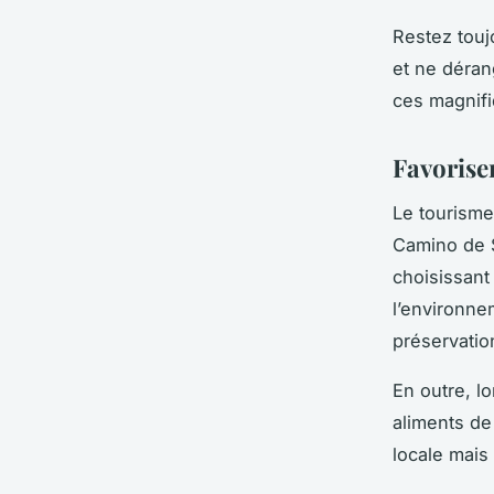
Restez touj
et ne déran
ces magnif
Favorise
Le
tourisme
Camino de 
choisissant
l’environne
préservatio
En outre, lo
aliments de
locale mais