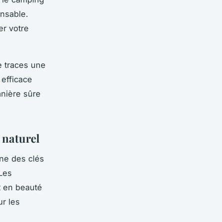
onsable.
er votre
e traces une
efficace
anière sûre
 naturel
une des clés
 Les
t en beauté
ur les